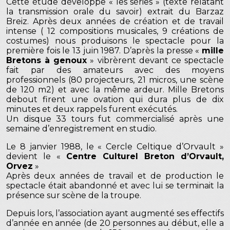
Cette étude développe « les séries » (texte relatant
la transmission orale du savoir) extrait du Barzaz
Breiz. Après deux années de création et de travail
intense ( 12 compositions musicales, 9 créations de
costumes) nous produisons le spectacle pour la
première fois le 13 juin 1987. D’après la presse «
mille
Bretons à genoux
» vibrèrent devant ce spectacle
fait par des amateurs avec des moyens
professionnels (80 projecteurs, 21 micros, une scène
de 120 m2) et avec la même ardeur. Mille Bretons
debout firent une ovation qui dura plus de dix
minutes et deux rappels furent exécutés.
Un disque 33 tours fut commercialisé après une
semaine d’enregistrement en studio.
Le 8 janvier 1988, le « Cercle Celtique d’Orvault »
devient le «
Centre Culturel Breton d’Orvault,
Orvez
»
Après deux années de travail et de production le
spectacle était abandonné et avec lui se terminait la
présence sur scène de la troupe.
Depuis lors, l’association ayant augmenté ses effectifs
d’année en année (de 20 personnes au début, elle a