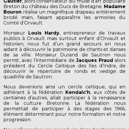
Gautier
, alors conservateur du musé d’art populaire
Breton du château des Ducs de Bretagne.
Madame
Bouron
réalisa un magnifique drapeau entièrement
brodé main, faisant apparaître les armoiries du
Comté d’Orvault.
Monsieur
Louis Hardy
, entrepreneur de travaux
publics à Orvault mais surtout enfant d’Orvault et
historien, nous fut d’un grand secours en nous
aidant à découvrir le patrimoine de chants et danses
de sa ville. Monsieur Durand de Sautron nous
permit, avec l’intermédiaire de
Jacques
Praud
alors
président du Cercle Celtique des Iles d’Indre, de
découvrir le répertoire de ronds et vestige de
quadrille de Sautron.
Nous devenions ainsi un cercle celtique, qui en
adhérant à la fédération
Kendalc’h
, aux côtés de
centaines d’autres, allait participer à la renaissance
de la culture Bretonne. La fédération nous
permettait de participer à des stages des 1966,
élément déterminant pour notre formation et notre
progression.