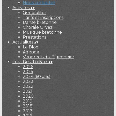
Nous contacter
Activités
▴
▾
Généralités
Tarifs et inscriptions
Danse bretonne
Chorale Orvez
Musique bretonne
Prestations
Actualités
▴
▾
Le Blog
Agenda
Vendredis du Pigeonnier
Fest-Deiz ha Noz
▴
▾
2026
2025
2024 (60 ans)
2023
2022
2021
2020
2019
2018
2017
2016