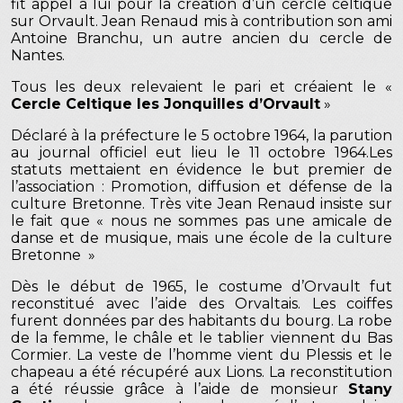
fit appel à lui pour la création d’un cercle celtique
sur Orvault. Jean Renaud mis à contribution son ami
Antoine Branchu, un autre ancien du cercle de
Nantes.
Tous les deux relevaient le pari et créaient le «
Cercle Celtique les Jonquilles d’Orvault
»
Déclaré à la préfecture le 5 octobre 1964, la parution
au journal officiel eut lieu le 11 octobre 1964.Les
statuts mettaient en évidence le but premier de
l’association : Promotion, diffusion et défense de la
culture Bretonne. Très vite Jean Renaud insiste sur
le fait que « nous ne sommes pas une amicale de
danse et de musique, mais une école de la culture
Bretonne »
Dès le début de 1965, le costume d’Orvault fut
reconstitué avec l’aide des Orvaltais. Les coiffes
furent données par des habitants du bourg. La robe
de la femme, le châle et le tablier viennent du Bas
Cormier. La veste de l’homme vient du Plessis et le
chapeau a été récupéré aux Lions. La reconstitution
a été réussie grâce à l’aide de monsieur
Stany