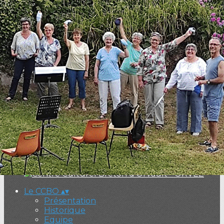
Exporter les lignes sélectionnées
Exporter toutes les colonnes
Exporter uniquement les colonnes affichées
Menu
<
>
Présentation
Historique
Equipe
Nous contacter
Ajoutez un logo, un bouton, des réseaux sociaux
Cliquez pour éditer
Le CCBO
▴
▾
Présentation
Historique
Equipe