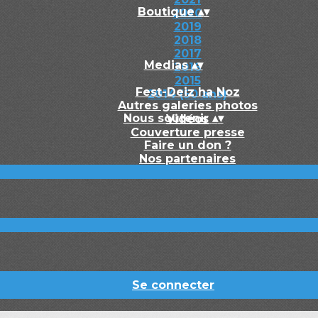
Boutique
▴
▾
2020
2019
2018
2017
Medias
▴
▾
2016
2015
Fest-Deiz ha Noz
2014 (50 ans)
Autres galeries photos
Nous soutenir
▴
▾
Vidéos
Couverture presse
Faire un don ?
Nos partenaires
Se connecter