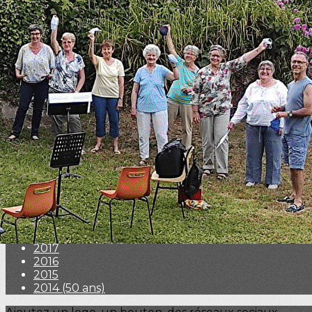
Exporter les lignes sélectionnées
Exporter toutes les colonnes
Exporter uniquement les colonnes affichées
Menu
<
>
2026
2025
2024 (60 ans)
2023
2022
2021
2020
2019
2018
2017
2016
2015
2014 (50 ans)