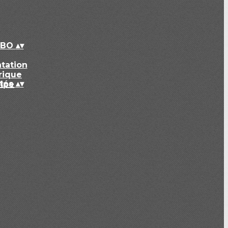
CBO
▴
▾
tation
rique
ités
▴
▾
ipe