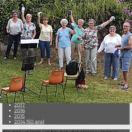
Exporter les lignes sélectionnées
Exporter toutes les colonnes
Exporter uniquement les colonnes affichées
Menu
<
>
2026
2025
2024 (60 ans)
2023
2022
2021
2020
2019
2018
2017
2016
2015
2014 (50 ans)