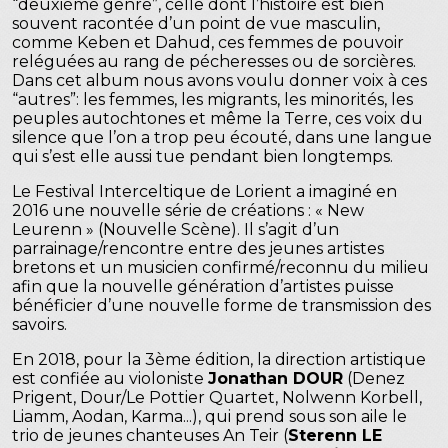
“deuxième genre”, celle dont l’histoire est bien
souvent racontée d’un point de vue masculin,
comme Keben et Dahud, ces femmes de pouvoir
reléguées au rang de pécheresses ou de sorcières.
Dans cet album nous avons voulu donner voix à ces
“autres”: les femmes, les migrants, les minorités, les
peuples autochtones et même la Terre, ces voix du
silence que l’on a trop peu écouté, dans une langue
qui s’est elle aussi tue pendant bien longtemps.
Le Festival Interceltique de Lorient a imaginé en
2016 une nouvelle série de créations : « New
Leurenn » (Nouvelle Scène). Il s’agit d’un
parrainage/rencontre entre des jeunes artistes
bretons et un musicien confirmé/reconnu du milieu
afin que la nouvelle génération d’artistes puisse
bénéficier d’une nouvelle forme de transmission des
savoirs.
En 2018, pour la 3ème édition, la direction artistique
est confiée au violoniste
Jonathan DOUR
(Denez
Prigent, Dour/Le Pottier Quartet, Nolwenn Korbell,
Liamm, Aodan, Karma...), qui prend sous son aile le
trio de jeunes chanteuses An Teir (
Sterenn LE