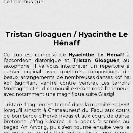
de leur musique.
Tristan Gloaguen / Hyacinthe Le
Hénaff
Ce duo est composé de
Hyacinthe Le Hénaff
à
l’accordéon diatonique et
Tristan Gloaguen
au
saxophone. Il va vous interpréter un répertoire à
danser original avec quelques compositions, de
beaux arrangements, de nombreuses danses kof ha
kof (signifiant ventre contre ventre). Les terroirs
Montagne et sud-cornouaille seront mis à l’honneur,
avec notamment une magnifique suite Glazig!
Tristan Gloaguen est tombé dans la marmite en 1993
lorsqu’il s’inscrit à Chateauneuf du Faou aux cours
de bombarde d’Hervé Irvoas et aux cours de danse
bretonne d’Iffig Cloarec. Il a appris à sonner au
bagad An Arvorig, puis s’est tourné ensuite vers la
musique de couple. Il écume les festou noz depuis