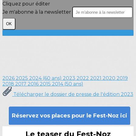
Cliquez pour éditer
Je m'abonne à la newsletter
OK
2026
2025
2024 (60 ans)
2023
2022
2021
2020
2019
2018
2017
2016
2015
2014 (50 ans)
Télécharger le dossier de presse de l'édition 2023
Réservez vos places pour le Fest-Noz ici
Le teaser du Fest-Noz