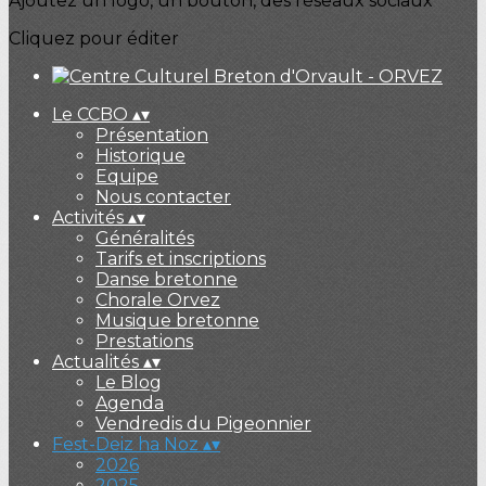
Ajoutez un logo, un bouton, des réseaux sociaux
Cliquez pour éditer
Le CCBO
▴
▾
Présentation
Historique
Equipe
Nous contacter
Activités
▴
▾
Généralités
Tarifs et inscriptions
Danse bretonne
Chorale Orvez
Musique bretonne
Prestations
Actualités
▴
▾
Le Blog
Agenda
Vendredis du Pigeonnier
Fest-Deiz ha Noz
▴
▾
2026
2025