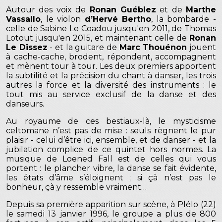
Autour des voix de
Ronan Guéblez
et de
Marthe
Vassallo
, le violon
d’Hervé Bertho
, la bombarde -
celle de Sabine Le Coadou jusqu'en 2011, de Thomas
Lotout jusqu'en 2015, et maintenant celle de
Ronan
Le Dissez
- et la guitare de
Marc Thouénon
jouent
à cache-cache, brodent, répondent, accompagnent
et mènent tour à tour. Les deux premiers apportent
la subtilité et la précision du chant à danser, les trois
autres la force et la diversité des instruments : le
tout mis au service exclusif de la danse et des
danseurs.
Au royaume de ces bestiaux-là, le mysticisme
celtomane n’est pas de mise : seuls règnent le pur
plaisir - celui d’être ici, ensemble, et de danser - et la
jubilation complice de ce quintet hors normes. La
musique de Loened Fall est de celles qui vous
portent : le plancher vibre, la danse se fait évidente,
les états d’âme s’éloignent ; si çà n’est pas le
bonheur, çà y ressemble vraiment…
Depuis sa première apparition sur scène, à Plélo (22)
le samedi 13 janvier 1996, le groupe a plus de 800