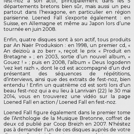
fest-noz à son actif, principalement dans les 5
départements bretons bien sûr, mais aussi un peu
partout dans l’hexagone, en particulier en région
parisienne. Loened Fall s’exporte également : en
Suisse, en Allemagne et même au Japon lors d’une
tournée en juin 2008.
Enfin, quatre disques sont à son actif, tous produits
par An Naër Produksion : en 1998, un premier cd, «
An deizioù a zo berr », reçoit le prix « Produit en
Bretagne » ; en 2003, sortie d’un nouvel album, «
Gouez ! » ; puis en 2008, l’album « Deus logodenn
’vez ket razh », dont le cd est accompagné d’un dvd
présentant des séquences de répétitions,
d’interviews, ainsi que des extraits de fest-noz, bien
entendu ! Enfin un quatrième cd est sorti lors d'un
beau fest-noz qui a eu lieu à Lanrivain (22) le 30 mai
2014, vous en trouverez une vidéo sur la page
Loened Fall en action / Loened Fall en fest-noz.
Loened Fall figure également dans le premier tome
de l’Anthologie de la Musique Bretonne, coffret de
deux cd publié par Coop Breizh en 2007. N'hésitez
pas à demander l'un de ces disques auprès de votre