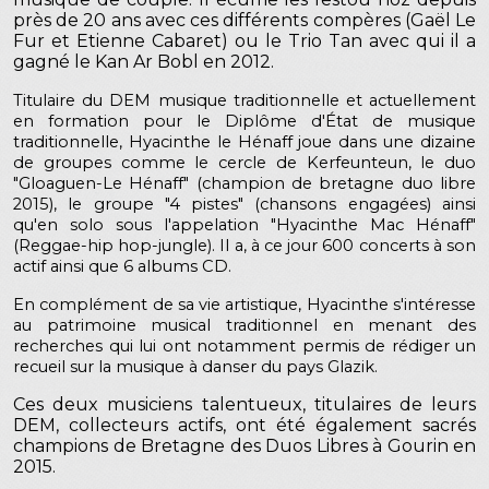
près de 20 ans avec ces différents compères (Gaël Le
Fur et Etienne Cabaret) ou le Trio Tan avec qui il a
gagné le Kan Ar Bobl en 2012.
Titulaire du DEM musique traditionnelle et actuellement
en formation pour le Diplôme d'État de musique
traditionnelle, Hyacinthe le Hénaff joue dans une dizaine
de groupes comme le cercle de Kerfeunteun, le duo
"Gloaguen-Le Hénaff" (champion de bretagne duo libre
2015), le groupe "4 pistes" (chansons engagées) ainsi
qu'en solo sous l'appelation "Hyacinthe Mac Hénaff"
(Reggae-hip hop-jungle). Il a, à ce jour 600 concerts à son
actif ainsi que 6 albums CD.
En complément de sa vie artistique, Hyacinthe s'intéresse
au patrimoine musical traditionnel en menant des
recherches qui lui ont notamment permis de rédiger un
recueil sur la musique à danser du pays Glazik.
Ces deux musiciens talentueux, titulaires de leurs
DEM, collecteurs actifs, ont été également sacrés
champions de Bretagne des Duos Libres à Gourin en
2015.