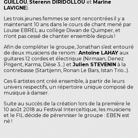
GUILLOU
,
Sterenn DIRIDOLLOU
et
Marine
LAVIGNE
).
Les trois jeunes femmes se sont rencontrées il y a
maintenant 10 ans dans le cours de chant mené par
Louise EBREL au collège Diwan de Quimper, et
n'ont pas cessé de chanter ensemble depuis !
Afin de compléter le groupe, Jonathan s’est entouré
de deux musiciens de renom :
Antoine LAHAY
aux
guitares 12 cordes et électrique (Nirmaan, Denez
Prigent, Karma, Dièse 3...) et
Julien STEVENIN
à la
contrebasse (Startijenn, Ronan Le Bars, Istan Trio...).
Ces 6 artistes ont créé ensemble, à partir de leurs
univers respectifs, un répertoire unique composé de
musique à danser.
Suite au succès de la création lors de la première le
10 août 2018 au Festival Interceltique, les musiciens
et le FIL décide de pérenniser le groupe : EBEN est
né !