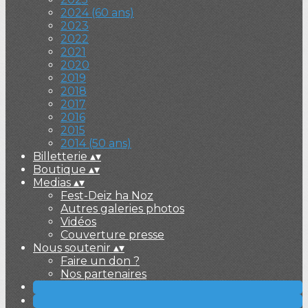
2024 (60 ans)
2023
2022
2021
2020
2019
2018
2017
2016
2015
2014 (50 ans)
Billetterie
▴
▾
Boutique
▴
▾
Medias
▴
▾
Fest-Deiz ha Noz
Autres galeries photos
Vidéos
Couverture presse
Nous soutenir
▴
▾
Faire un don ?
Nos partenaires