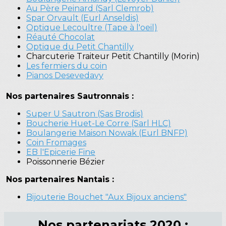
Au Père Peinard (Sarl Clemrob)
Spar Orvault (Eurl Anseldis)
Optique Lecoultre (Tape à l'oeil)
Réauté Chocolat
Optique du Petit Chantilly
Charcuterie Traiteur Petit Chantilly (Morin)
Les fermiers du coin
Pianos Desevedavy
Nos partenaires Sautronnais :
Super U Sautron (Sas Brodis)
Boucherie Huet-Le Corre (Sarl HLC)
Boulangerie Maison Nowak (Eurl BNFP)
Coin Fromages
EB l'Epicerie Fine
Poissonnerie Bézier
Nos partenaires Nantais :
Bijouterie Bouchet "Aux Bijoux anciens"
Nos partenariats 2020 :