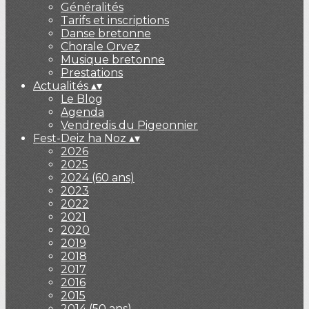
Généralités
Tarifs et inscriptions
Danse bretonne
Chorale Orvez
Musique bretonne
Prestations
Actualités
▴
▾
Le Blog
Agenda
Vendredis du Pigeonnier
Fest-Deiz ha Noz
▴
▾
2026
2025
2024 (60 ans)
2023
2022
2021
2020
2019
2018
2017
2016
2015
2014 (50 ans)