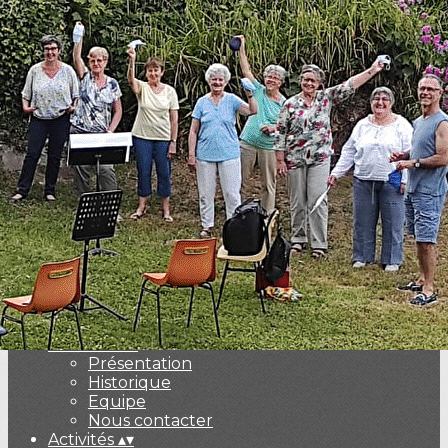
Exporter les lignes sélectionnées
Exporter toutes les colonnes
Exporter uniquement les colonnes affichées
Menu
<
>
Faire un don ?
Nos partenaires
Ajoutez un logo, un bouton, des réseaux sociaux
Cliquez pour éditer
Le CCBO
▴
▾
Présentation
Historique
Equipe
Nous contacter
Activités
▴
▾