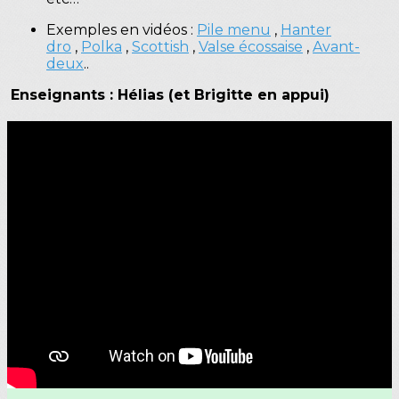
Exemples en vidéos :
Pile menu
,
Hanter
dro
,
Polka
,
Scottish
,
Valse écossaise
,
Avant-
deux
..
Enseignants : Hélias (et Brigitte en appui)