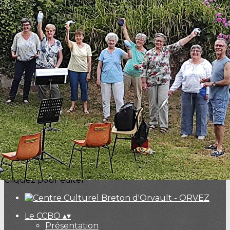
Exporter les lignes sélectionnées
Exporter toutes les colonnes
Exporter uniquement les colonnes affichées
Menu
<
>
Généralités
Tarifs et inscriptions
Danse bretonne
Chorale Orvez
Musique bretonne
Prestations
Ajoutez un logo, un bouton, des réseaux sociaux
Cliquez pour éditer
Le CCBO
▴
▾
Présentation