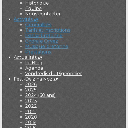
Historique
Equipe
Nous contacter
Activités
▴
▾
Généralités
Tarifs et inscriptions
Danse bretonne
Chorale Orvez
Musique bretonne
Prestations
Actualités
▴
▾
Le Blog
Agenda
Vendredis du Pigeonnier
Fest-Deiz ha Noz
▴
▾
2026
2025
2024 (60 ans)
2023
2022
2021
2020
2019
2018