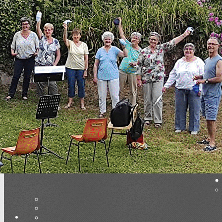
Menu
<
>
Fest-Deiz ha Noz
Autres galeries photos
Vidéos
Couverture presse
Ajoutez un logo, un bouton, des réseaux sociaux
Cliquez pour éditer