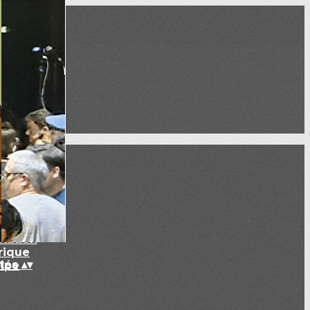
CBO
▴
▾
tation
rique
ités
▴
▾
ipe