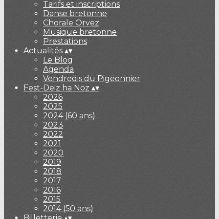
Tarifs et inscriptions
Danse bretonne
Chorale Orvez
Musique bretonne
Prestations
Actualités
▴
▾
Le Blog
Agenda
Vendredis du Pigeonnier
Fest-Deiz ha Noz
▴
▾
2026
2025
2024 (60 ans)
2023
2022
2021
2020
2019
2018
2017
2016
2015
2014 (50 ans)
Billetterie
▴
▾