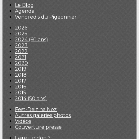
Le Blog
Agenda
Vendredis du Pigeonnier
2026
2025
2024 (60 ans)
2023
2022
2021
2020
2019
2018
2017
2016
2015
2014 (50 ans)
Fest-Deiz ha Noz
Autres galeries photos
Vidéos
Couverture presse
Faire un don ?