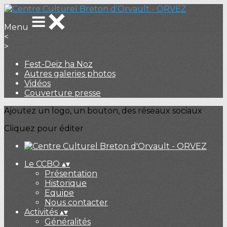
Menu
<
>
Fest-Deiz ha Noz
Autres galeries photos
Vidéos
Couverture presse
Ajoutez un logo, un bouton, des réseaux sociaux
Cliquez pour éditer
Le CCBO
▴
▾
Présentation
Historique
Equipe
Nous contacter
Activités
▴
▾
Généralités