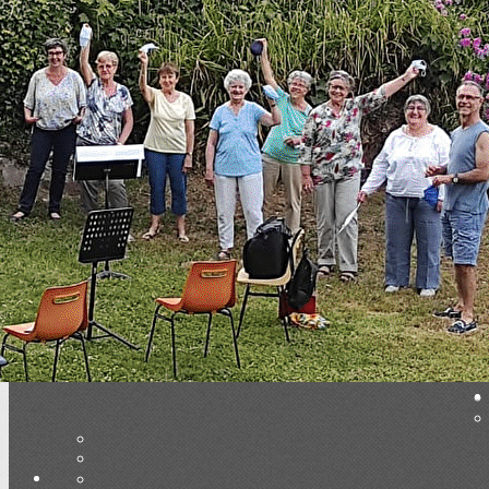
Menu
<
>
Fest-Deiz ha Noz
Autres galeries photos
Vidéos
Couverture presse
Ajoutez un logo, un bouton, des réseaux sociaux
Cliquez pour éditer