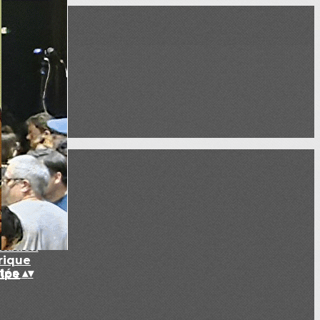
CBO
▴
▾
tation
rique
ités
▴
▾
ipe