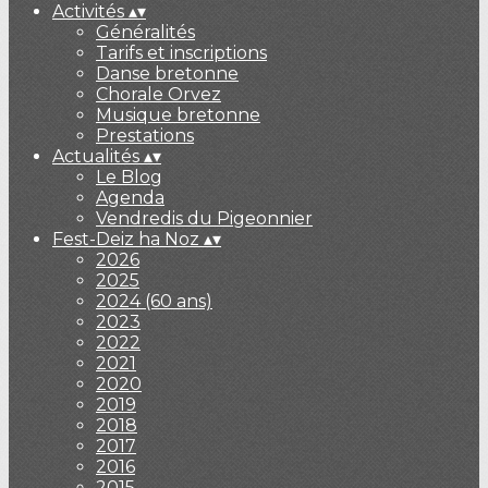
Activités
▴
▾
Généralités
Tarifs et inscriptions
Danse bretonne
Chorale Orvez
Musique bretonne
Prestations
Actualités
▴
▾
Le Blog
Agenda
Vendredis du Pigeonnier
Fest-Deiz ha Noz
▴
▾
2026
2025
2024 (60 ans)
2023
2022
2021
2020
2019
2018
2017
2016
2015