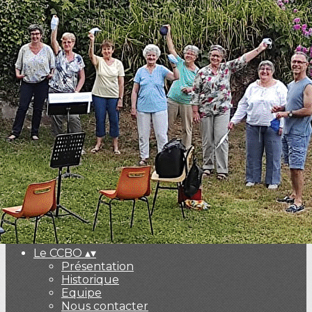
Exporter les lignes sélectionnées
Exporter toutes les colonnes
Exporter uniquement les colonnes affichées
Menu
<
>
Le Blog
Agenda
Vendredis du Pigeonnier
Ajoutez un logo, un bouton, des réseaux sociaux
Cliquez pour éditer
Le CCBO
▴
▾
Présentation
Historique
Equipe
Nous contacter